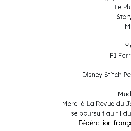
Le Pl
Stor
M
Me
F1 Fer
Disney Stitch P
Mud
Merci à La Revue du J
se poursuit au fil 
Fédération frança