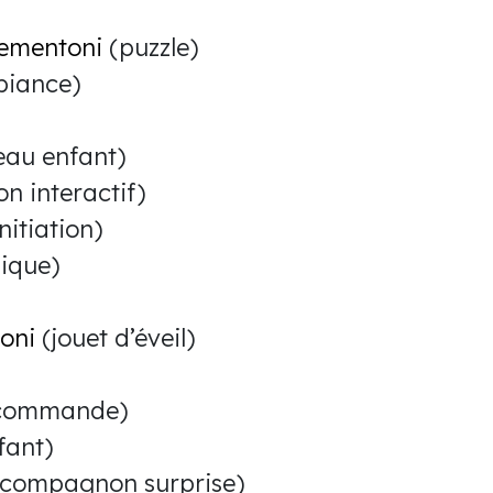
ementoni
(puzzle)
biance)
eau enfant)
 interactif)
nitiation)
nique)
oni
(jouet d’éveil)
commande)
fant)
compagnon surprise)