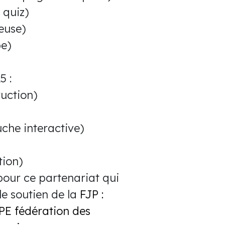
 quiz)
euse)
pe)
5 :
uction)
uche interactive)
tion)
) pour ce partenariat qui
e soutien de la
FJP :
E fédération des