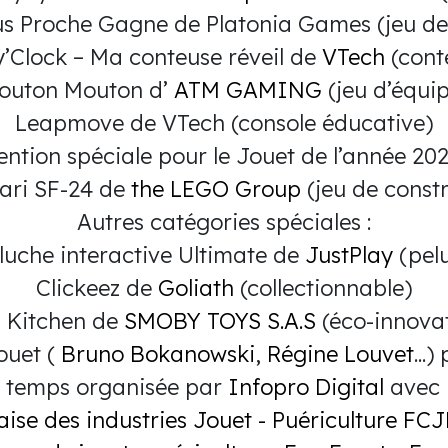
us Proche Gagne de Platonia Games (jeu de
y’Clock – Ma conteuse réveil de
VTech
(cont
outon Mouton d’
ATM GAMING
(jeu d’équi
Leapmove de VTech (console éducative)
ntion spéciale pour le Jouet de l’année 202
rari SF-24 de
the LEGO Group
(jeu de constr
Autres catégories spéciales :
eluche interactive Ultimate de
JustPlay
(pel
Clickeez de
Goliath
(collectionnable)
 Kitchen de
SMOBY TOYS S.A.S
(éco-innova
ouet (
Bruno Bokanowski
,
Régine Louvet
...
du temps organisée par
Infopro Digital
avec l
ise des industries Jouet - Puériculture
FCJP