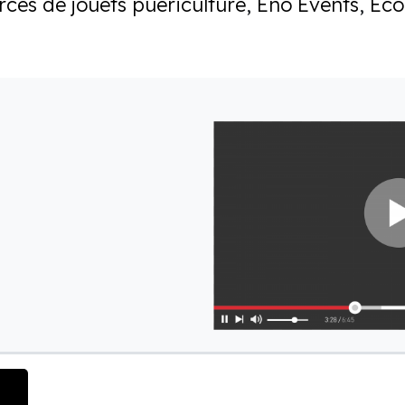
es de jouets puériculture
,
Eno Events
,
Eco