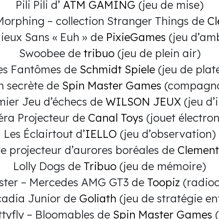
Pili Pili d’
ATM GAMING
(jeu de mise)
orphing – collection Stranger Things de
Cl
Mieux Sans « Euh » de
PixieGames
(jeu d’am
Swoobee de
tribuo
(jeu de plein air)
des Fantômes de
Schmidt Spiele
(jeu de plat
n secrète de
Spin Master Games
(compagnon
ier Jeu d’échecs de
WILSON JEUX
(jeu d’i
ra Projecteur de
Canal Toys
(jouet électro
Les Éclairtout d’
IELLO
(jeu d’observation)
e projecteur d’aurores boréales de
Clement
Lolly Dogs de
Tribuo
(jeu de mémoire)
ster – Mercedes AMG GT3 de
Toopiz
(radio
adia Junior de
Goliath
(jeu de stratégie en
tyfly – Bloomables de
Spin Master Games
(